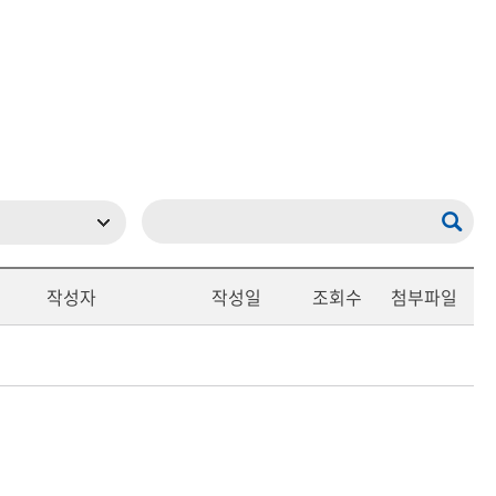
현재 페이지를 즐겨찾는 메뉴로
등록하시겠습니까?
메뉴추가
작성자
작성일
조회수
첨부파일