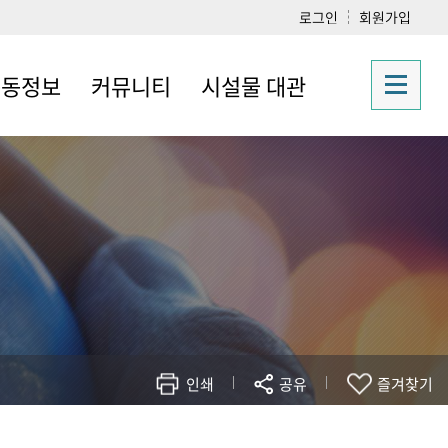
로그인
회원가입
운동정보
커뮤니티
시설물 대관
정보
공지사항
시설물대관신청
자주하는 질문
질문과 답변
포토갤러리
인쇄
공유
즐겨찾기