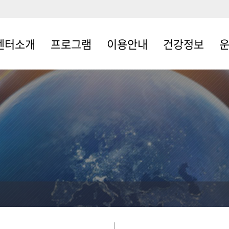
센터소개
프로그램
이용안내
건강정보
터소개
헬스
이용약관
건강정보
운동
사말
순환운동+헬스
시설대관안내
설안내
요가
주차안내
직도
필라테스
환불규정
시는 길
기구 필라테스 +
운영시간안내
헬스
기구필라테스
테니스
발레스트레칭
영어요가