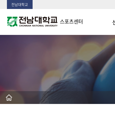
전남대학교
스포츠센터
센
인
시
조
오